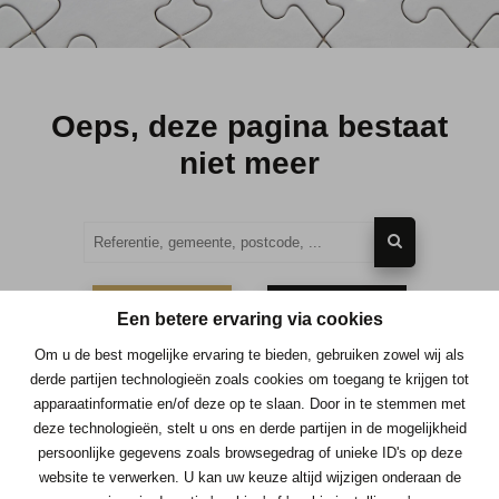
Oeps, deze pagina bestaat
niet meer
TE KOOP
TE HUUR
Een betere ervaring via cookies
Om u de best mogelijke ervaring te bieden, gebruiken zowel wij als
derde partijen technologieën zoals cookies om toegang te krijgen tot
apparaatinformatie en/of deze op te slaan. Door in te stemmen met
deze technologieën, stelt u ons en derde partijen in de mogelijkheid
Contacteer ons
persoonlijke gegevens zoals browsegedrag of unieke ID's op deze
website te verwerken. U kan uw keuze altijd wijzigen onderaan de
Immo Consult