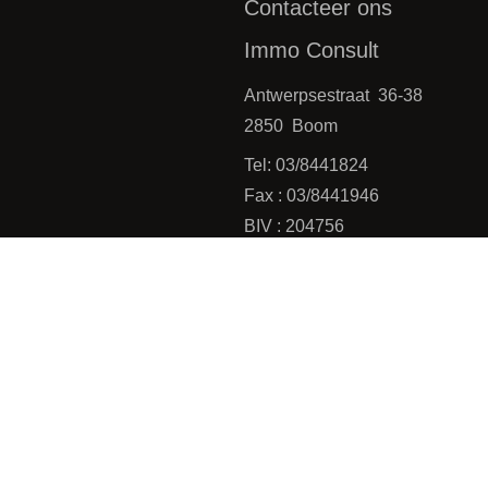
Contacteer ons
Immo Consult
Antwerpsestraat 36-38
2850 Boom
Tel: 03/8441824
Fax : 03/8441946
BIV : 204756
BTW : 0475.399.869
Emailadres : office@immoconsu
P