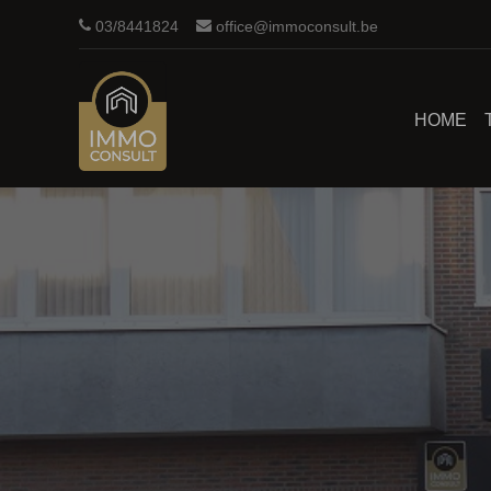
03/8441824
office@immoconsult.be
HOME