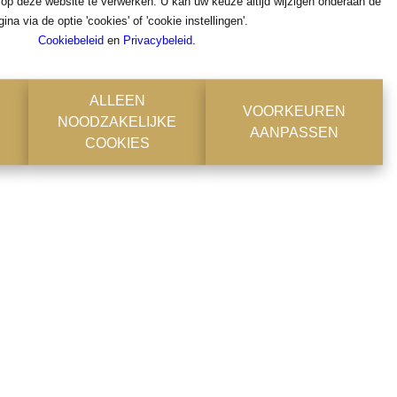
 op deze website te verwerken. U kan uw keuze altijd wijzigen onderaan de
ok
gina via de optie 'cookies' of 'cookie instellingen'.
Cookiebeleid
en
Privacybeleid
.
ALLEEN
VOORKEUREN
NOODZAKELIJKE
AANPASSEN
COOKIES
en