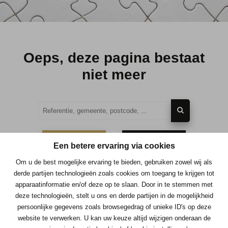
Oeps, deze pagina bestaat
niet meer
TE KOOP
TE HUUR
Een betere ervaring via cookies
Om u de best mogelijke ervaring te bieden, gebruiken zowel wij als
derde partijen technologieën zoals cookies om toegang te krijgen tot
apparaatinformatie en/of deze op te slaan. Door in te stemmen met
deze technologieën, stelt u ons en derde partijen in de mogelijkheid
Contacteer ons
persoonlijke gegevens zoals browsegedrag of unieke ID's op deze
website te verwerken. U kan uw keuze altijd wijzigen onderaan de
Immo Consult