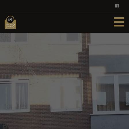
HOME
TE KOOP
TE HUUR
DIENSTEN
ZOEKOPDRACHT
REFERENTIES
CONTACT
GRATIS SCHATTING