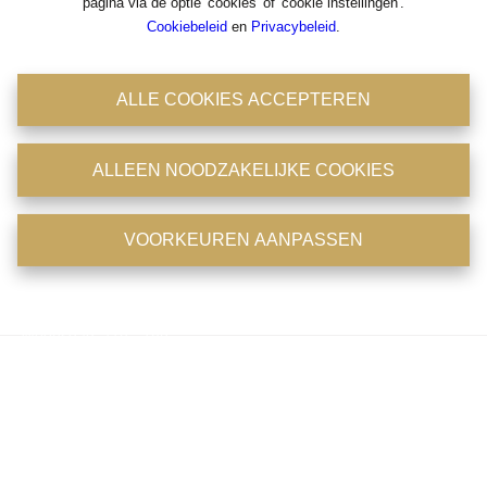
pagina via de optie 'cookies' of 'cookie instellingen'.
Cookiebeleid
en
Privacybeleid
.
Antwerpsestraat 36-38
2850 Boom
ALLE COOKIES ACCEPTEREN
Tel: 03/8441824
Fax : 03/8441946
BIV : 204756
ALLEEN NOODZAKELIJKE COOKIES
BTW : 0475.399.869
Emailadres : office@immoconsult.be
Openingsuren
VOORKEUREN AANPASSEN
Maandag: 11u - 18u
Dinsdag: 11u - 18u
Woensdag: 11u - 18u
Donderdag: 11u - 18u
Vrijdag: op afspraak
Zaterdag: op afspraak
Zondag: gesloten
Telefonisch zijn wij 7/7 en 24/24 bereikbaar