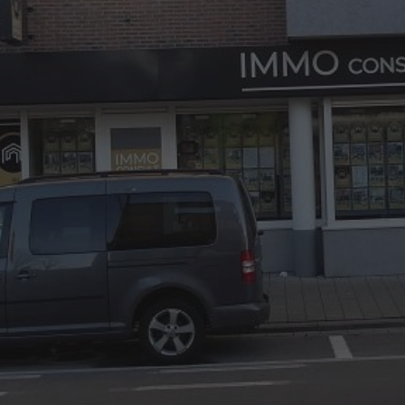
03/8441824
office@immoconsult.be