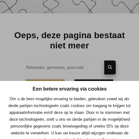
Oeps, deze pagina bestaat
niet meer
TE KOOP
TE HUUR
Een betere ervaring via cookies
Om u de best mogelijke ervaring te bieden, gebruiken zowel wij als
derde partijen technologieën zoals cookies om toegang te krijgen tot
apparaatinformatie en/of deze op te slaan. Door in te stemmen met
deze technologieën, stelt u ons en derde partijen in de mogelijkheid
Contacteer ons
persoonlijke gegevens zoals browsegedrag of unieke ID's op deze
website te verwerken. U kan uw keuze altijd wijzigen onderaan de
Immo Consult