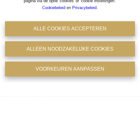
pagina via de optie 'cookies' of 'cookie instellingen'.
Cookiebeleid
en
Privacybeleid
.
Antwerpsestraat 36-38
2850 Boom
ALLE COOKIES ACCEPTEREN
Tel: 03/8441824
Fax : 03/8441946
BIV : 204756
ALLEEN NOODZAKELIJKE COOKIES
BTW : 0475.399.869
Emailadres : office@immoconsult.be
Openingsuren
VOORKEUREN AANPASSEN
Maandag: 11u - 18u
Dinsdag: 11u - 18u
Woensdag: 11u - 18u
Donderdag: 11u - 18u
Vrijdag: op afspraak
Zaterdag: op afspraak
Zondag: gesloten
Telefonisch zijn wij 7/7 en 24/24 bereikbaar