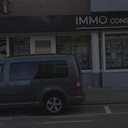
03/8441824
office@immoconsult.be