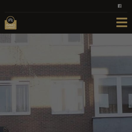
HOME
TE KOOP
TE HUUR
DIENSTEN
ZOEKOPDRACHT
REFERENTIES
CONTACT
GRATIS SCHATTING