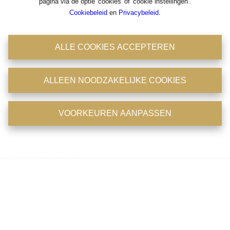
pagina via de optie 'cookies' of 'cookie instellingen'.
Cookiebeleid
en
Privacybeleid
.
Antwerpsestraat 36-38
2850 Boom
ALLE COOKIES ACCEPTEREN
Tel: 03/8441824
Fax : 03/8441946
BIV : 204756
ALLEEN NOODZAKELIJKE COOKIES
BTW : 0475.399.869
Emailadres : office@immoconsult.be
Openingsuren
VOORKEUREN AANPASSEN
Maandag: 11u - 18u
Dinsdag: 11u - 18u
Woensdag: 11u - 18u
Donderdag: 11u - 18u
Vrijdag: op afspraak
Zaterdag: op afspraak
Zondag: gesloten
Telefonisch zijn wij 7/7 en 24/24 bereikbaar