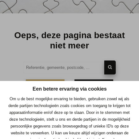
Oeps, deze pagina bestaat
niet meer
TE KOOP
TE HUUR
Een betere ervaring via cookies
Om u de best mogelijke ervaring te bieden, gebruiken zowel wij als
derde partijen technologieën zoals cookies om toegang te krijgen tot
apparaatinformatie en/of deze op te slaan. Door in te stemmen met
deze technologieën, stelt u ons en derde partijen in de mogelijkheid
Contacteer ons
persoonlijke gegevens zoals browsegedrag of unieke ID's op deze
website te verwerken. U kan uw keuze altijd wijzigen onderaan de
Immo Consult