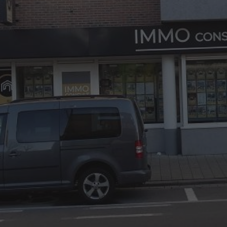
03/8441824
office@immoconsult.be