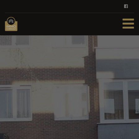
HOME
TE KOOP
TE HUUR
DIENSTEN
ZOEKOPDRACHT
REFERENTIES
CONTACT
GRATIS SCHATTING