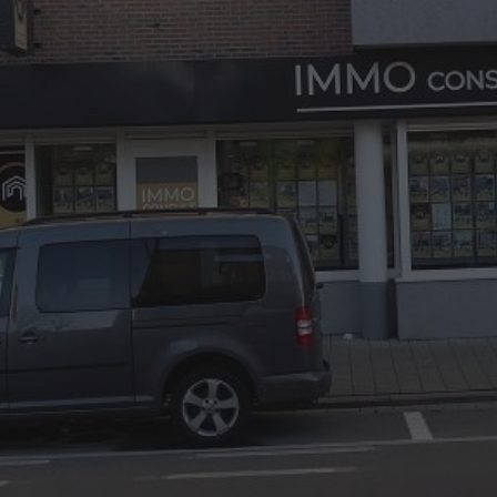
03/8441824
office@immoconsult.be