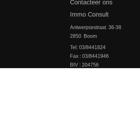
Contacteer ons
Immo Consult
Antwerpsestraat 36-38
2850 Boom
Tel: 03/8441824
Fax : 03/8441946
BIV : 204756
BTW : 0475.399.869
Emailadres : office@immoconsu
P