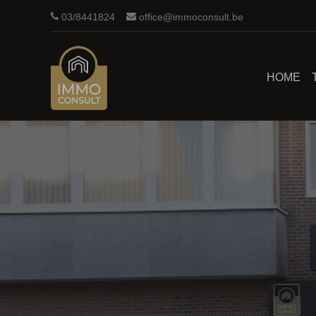
03/8441824
office@immoconsult.be
HOME