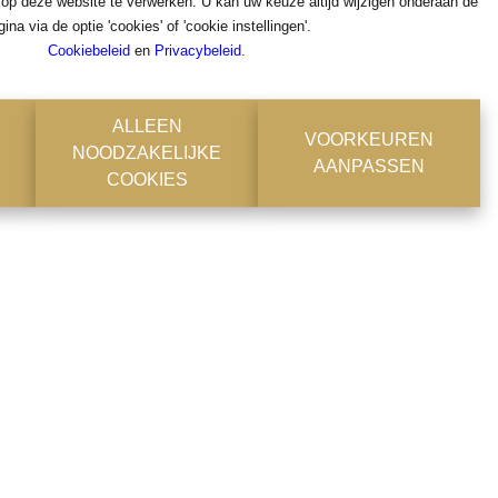
 op deze website te verwerken. U kan uw keuze altijd wijzigen onderaan de
ok
gina via de optie 'cookies' of 'cookie instellingen'.
Cookiebeleid
en
Privacybeleid
.
ALLEEN
VOORKEUREN
NOODZAKELIJKE
AANPASSEN
COOKIES
en