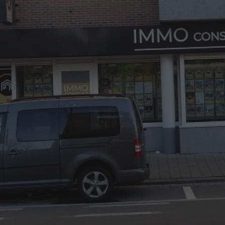
03/8441824
office@immoconsult.be