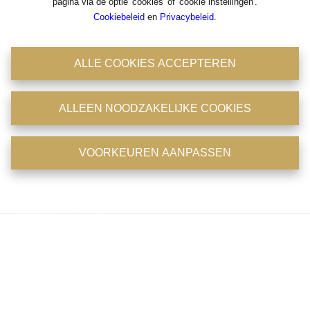
pagina via de optie 'cookies' of 'cookie instellingen'.
Cookiebeleid
en
Privacybeleid
.
Antwerpsestraat 36-38
2850 Boom
ALLE COOKIES ACCEPTEREN
Tel: 03/8441824
Fax : 03/8441946
BIV : 204756
ALLEEN NOODZAKELIJKE COOKIES
BTW : 0475.399.869
Emailadres : office@immoconsult.be
Openingsuren
VOORKEUREN AANPASSEN
Maandag: 11u - 18u
Dinsdag: 11u - 18u
Woensdag: 11u - 18u
Donderdag: 11u - 18u
Vrijdag: op afspraak
Zaterdag: op afspraak
Zondag: gesloten
Telefonisch zijn wij 7/7 en 24/24 bereikbaar