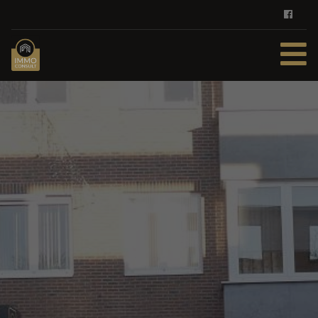
HOME
TE KOOP
TE HUUR
DIENSTEN
ZOEKOPDRACHT
REFERENTIES
CONTACT
GRATIS SCHATTING