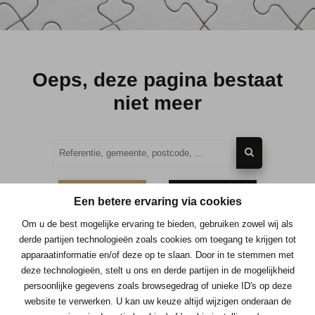
Oeps, deze pagina bestaat
niet meer
TE KOOP
TE HUUR
Een betere ervaring via cookies
Om u de best mogelijke ervaring te bieden, gebruiken zowel wij als
derde partijen technologieën zoals cookies om toegang te krijgen tot
apparaatinformatie en/of deze op te slaan. Door in te stemmen met
deze technologieën, stelt u ons en derde partijen in de mogelijkheid
Contacteer ons
persoonlijke gegevens zoals browsegedrag of unieke ID's op deze
website te verwerken. U kan uw keuze altijd wijzigen onderaan de
Immo Consult