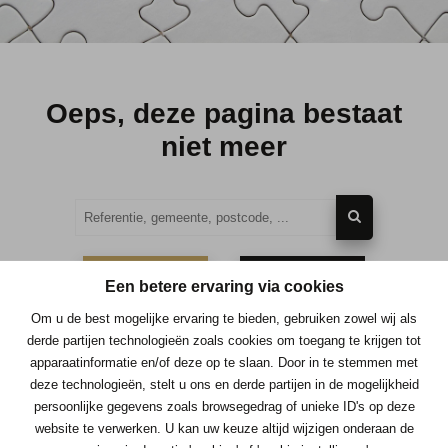
Oeps, deze pagina bestaat
niet meer
TE KOOP
TE HUUR
Een betere ervaring via cookies
Om u de best mogelijke ervaring te bieden, gebruiken zowel wij als
derde partijen technologieën zoals cookies om toegang te krijgen tot
apparaatinformatie en/of deze op te slaan. Door in te stemmen met
deze technologieën, stelt u ons en derde partijen in de mogelijkheid
Contacteer ons
persoonlijke gegevens zoals browsegedrag of unieke ID's op deze
website te verwerken. U kan uw keuze altijd wijzigen onderaan de
Immo Consult