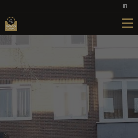
HOME
TE KOOP
TE HUUR
DIENSTEN
ZOEKOPDRACHT
REFERENTIES
CONTACT
GRATIS SCHATTING