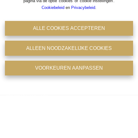
pagina via de optie 'cookies' of 'cookie instellingen'.
Cookiebeleid
en
Privacybeleid
.
Antwerpsestraat 36-38
2850 Boom
ALLE COOKIES ACCEPTEREN
Tel: 03/8441824
Fax : 03/8441946
BIV : 204756
ALLEEN NOODZAKELIJKE COOKIES
BTW : 0475.399.869
Emailadres : office@immoconsult.be
Openingsuren
VOORKEUREN AANPASSEN
Maandag: 11u - 18u
Dinsdag: 11u - 18u
Woensdag: 11u - 18u
Donderdag: 11u - 18u
Vrijdag: op afspraak
Zaterdag: op afspraak
Zondag: gesloten
Telefonisch zijn wij 7/7 en 24/24 bereikbaar