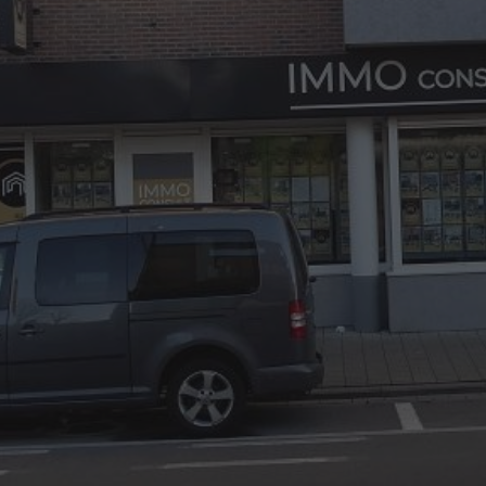
03/8441824
office@immoconsult.be