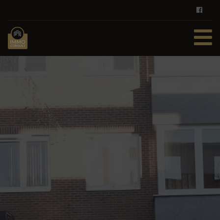
HOME
TE KOOP
TE HUUR
DIENSTEN
ZOEKOPDRACHT
REFERENTIES
CONTACT
GRATIS SCHATTING