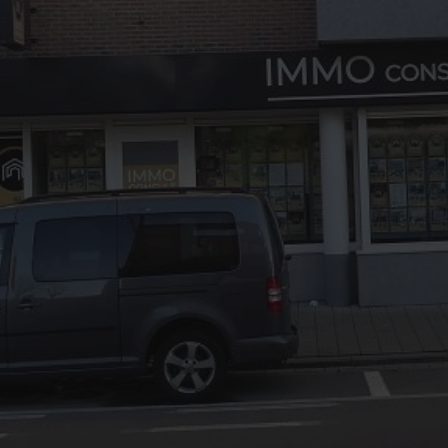
03/8441824
office@immoconsult.be