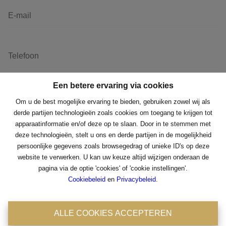
Een betere ervaring via cookies
Om u de best mogelijke ervaring te bieden, gebruiken zowel wij als
derde partijen technologieën zoals cookies om toegang te krijgen tot
apparaatinformatie en/of deze op te slaan. Door in te stemmen met
deze technologieën, stelt u ons en derde partijen in de mogelijkheid
persoonlijke gegevens zoals browsegedrag of unieke ID's op deze
Een betere ervaring via cookies
website te verwerken. U kan uw keuze altijd wijzigen onderaan de
Hoe kunnen we contact met u opnemen?
pagina via de optie 'cookies' of 'cookie instellingen'.
Om u de best mogelijke ervaring te bieden, gebruiken zowel wij als
Cookiebeleid
en
Privacybeleid
.
derde partijen technologieën zoals cookies om toegang te krijgen tot
E-mail
Telefoon
SMS
apparaatinformatie en/of deze op te slaan. Door in te stemmen met
deze technologieën, stelt u ons en derde partijen in de mogelijkheid
ALLE COOKIES ACCEPTEREN
persoonlijke gegevens zoals browsegedrag of unieke ID's op deze
Wanneer kunnen we contact met u opnemen?