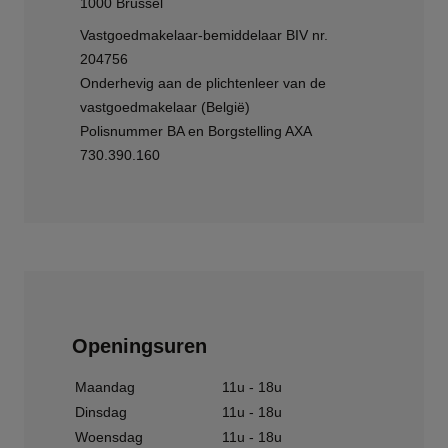
1000 Brussel
Vastgoedmakelaar-bemiddelaar BIV nr.
204756
Onderhevig aan
de plichtenleer van de
vastgoedmakelaar
(België)
Polisnummer BA en Borgstelling AXA
730.390.160
Openingsuren
Maandag
11u - 18u
Dinsdag
11u - 18u
Woensdag
11u - 18u