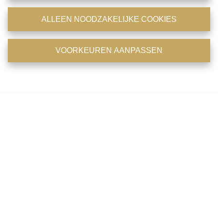
website te verwerken. U kan uw keuze altijd wijzigen onderaan de
pagina via de optie 'cookies' of 'cookie instellingen'.
ALLEEN NOODZAKELIJKE COOKIES
Cookiebeleid
en
Privacybeleid
.
10:00-13:00
14:00-16:00
16:00-19:00
VOORKEUREN AANPASSEN
ALLE COOKIES ACCEPTEREN
Ik wens op de hoogte te blijven van het aanbod.
Voorkeuren aanpassen
Door dit formulier te verzenden, verklaart u zich akkoord met
ons
privacy statement
VERZENDEN