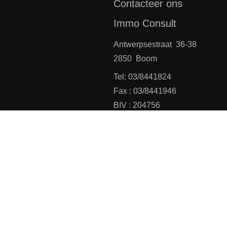
Contacteer ons
Immo Consult
Antwerpsestraat 36-38
2850 Boom
Tel: 03/8441824
Fax : 03/8441946
BIV : 204756
BTW : 0475.399.869
Emailadres : office@immoconsu
P