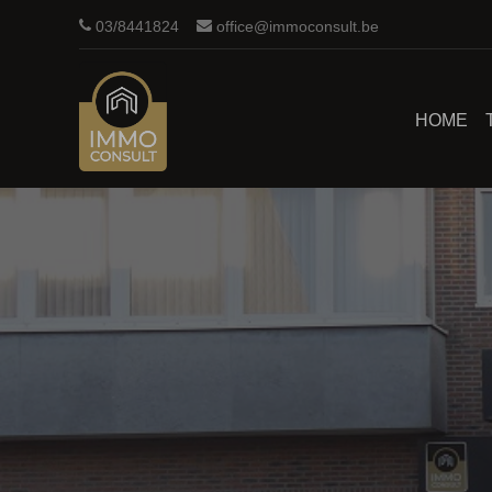
03/8441824
office@immoconsult.be
HOME