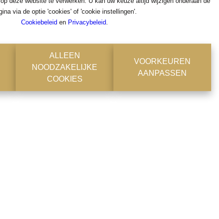
 op deze website te verwerken. U kan uw keuze altijd wijzigen onderaan de
ok
gina via de optie 'cookies' of 'cookie instellingen'.
Cookiebeleid
en
Privacybeleid
.
ALLEEN
VOORKEUREN
NOODZAKELIJKE
AANPASSEN
COOKIES
en