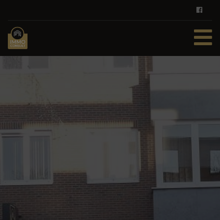
HOME
TE KOOP
TE HUUR
DIENSTEN
ZOEKOPDRACHT
REFERENTIES
CONTACT
GRATIS SCHATTING