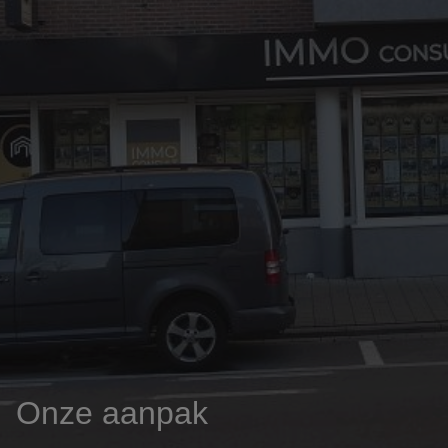
03/8441824
office@immoconsult.be
Onze aanpak