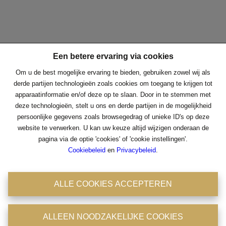
Een betere ervaring via cookies
Contacteer ons
Om u de best mogelijke ervaring te bieden, gebruiken zowel wij als
derde partijen technologieën zoals cookies om toegang te krijgen tot
Immo Consult
apparaatinformatie en/of deze op te slaan. Door in te stemmen met
deze technologieën, stelt u ons en derde partijen in de mogelijkheid
Antwerpsestraat 36-38
persoonlijke gegevens zoals browsegedrag of unieke ID's op deze
2850 Boom
Een betere ervaring via cookies
website te verwerken. U kan uw keuze altijd wijzigen onderaan de
pagina via de optie 'cookies' of 'cookie instellingen'.
Tel: 03/8441824
Om u de best mogelijke ervaring te bieden, gebruiken zowel wij als
Cookiebeleid
en
Privacybeleid
.
Fax : 03/8441946
derde partijen technologieën zoals cookies om toegang te krijgen tot
BIV : 204756
apparaatinformatie en/of deze op te slaan. Door in te stemmen met
BTW : 0475.399.869
deze technologieën, stelt u ons en derde partijen in de mogelijkheid
ALLE COOKIES ACCEPTEREN
persoonlijke gegevens zoals browsegedrag of unieke ID's op deze
Emailadres : office@immoconsult.be
website te verwerken. U kan uw keuze altijd wijzigen onderaan de
Openingsuren
pagina via de optie 'cookies' of 'cookie instellingen'.
ALLEEN NOODZAKELIJKE COOKIES
Cookiebeleid
en
Privacybeleid
.
Maandag: 11u - 18u