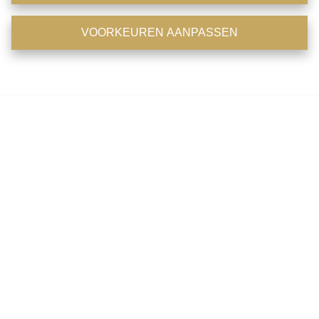
Dinsdag: 11u - 18u
VOORKEUREN AANPASSEN
Woensdag: 11u - 18u
ALLE COOKIES ACCEPTEREN
Donderdag: 11u - 18u
Vrijdag: op afspraak
Voorkeuren aanpassen
Zaterdag: op afspraak
Zondag: gesloten
Telefonisch zijn wij 7/7 en 24/24 bereikbaar
Facebook