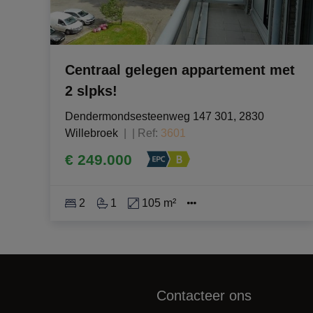
Centraal gelegen appartement met
2 slpks!
Dendermondsesteenweg 147 301, 2830 
Willebroek
|
Ref
: 
3601
€ 249.000
2
1
105 m²
Contacteer ons