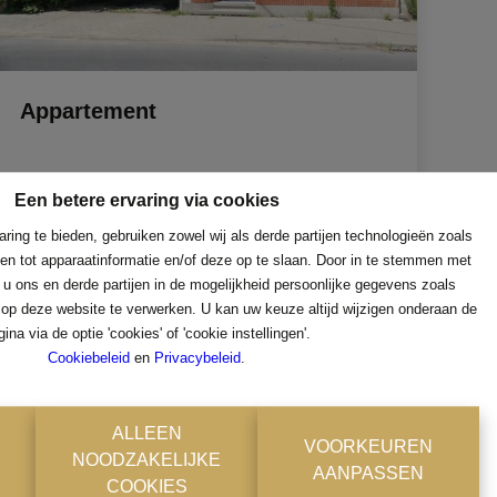
Appartement
Emiel Vanderveldestraat 160, 2830 Willebroek
Een betere ervaring via cookies
|
Ref
: 
3565
Een betere ervaring via cookies
ring te bieden, gebruiken zowel wij als derde partijen technologieën zoals
€ 146.000
en tot apparaatinformatie en/of deze op te slaan. Door in te stemmen met
ring te bieden, gebruiken zowel wij als derde partijen technologieën zoals
 u ons en derde partijen in de mogelijkheid persoonlijke gegevens zoals
en tot apparaatinformatie en/of deze op te slaan. Door in te stemmen met
 op deze website te verwerken. U kan uw keuze altijd wijzigen onderaan de
 u ons en derde partijen in de mogelijkheid persoonlijke gegevens zoals
1
1
80 m²
gina via de optie 'cookies' of 'cookie instellingen'.
 op deze website te verwerken. U kan uw keuze altijd wijzigen onderaan de
Cookiebeleid
en
Privacybeleid
.
gina via de optie 'cookies' of 'cookie instellingen'.
Cookiebeleid
en
Privacybeleid
.
ALLEEN
VOORKEUREN
NOODZAKELIJKE
ALLE COOKIES ACCEPTEREN
ok
AANPASSEN
COOKIES