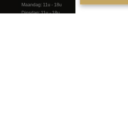
Maandag: 11u - 18u
Dinsdag: 11u - 18u
Woensdag: 11u - 18u
Donderdag: 11u - 18u
Vrijdag: op afspraak
Zaterdag: op afspraak
Zondag: gesloten
Telefonisch zijn wij 7/7 en 24/24
lt.be
bereikbaar
rivacy statement
-
Disclaimer
-
Cookie policy
-
Cookie instelling
©
Omnicasa Software Solutions