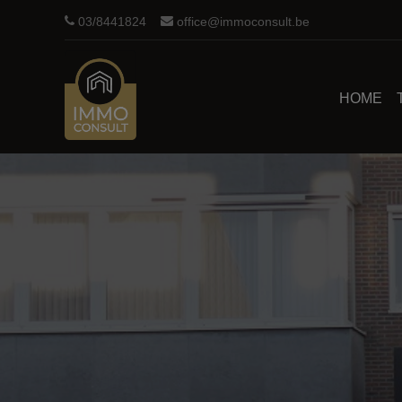
03/8441824
office@immoconsult.be
HOME