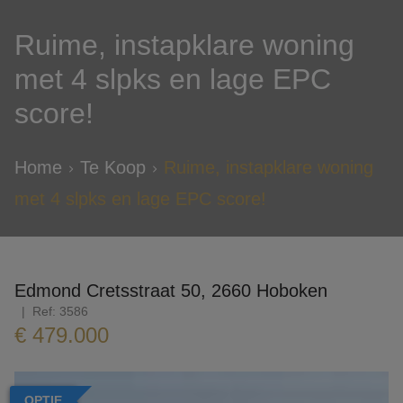
Ruime, instapklare woning
met 4 slpks en lage EPC
score!
Home
Te Koop
Ruime, instapklare woning
met 4 slpks en lage EPC score!
Edmond Cretsstraat 50, 2660 Hoboken
Ref:
3586
€ 479.000
OPTIE