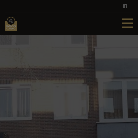
HOME
TE KOOP
TE HUUR
DIENSTEN
ZOEKOPDRACHT
REFERENTIES
CONTACT
GRATIS SCHATTING