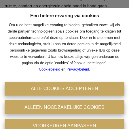
ruimte, comfort en energiezuinigheid hand in hand gaan.
Een betere ervaring via cookies
Om u de best mogelijke ervaring te bieden, gebruiken zowel wij als
derde partijen technologieën zoals cookies om toegang te krijgen tot
Delen
apparaatinformatie en/of deze op te slaan. Door in te stemmen met
deze technologieën, stelt u ons en derde partijen in de mogelijkheid
persoonlijke gegevens zoals browsegedrag of unieke ID's op deze
Een betere ervaring via cookies
website te verwerken. U kan uw keuze altijd wijzigen onderaan de
pagina via de optie 'cookies' of 'cookie instellingen'.
Om u de best mogelijke ervaring te bieden, gebruiken zowel wij als
Cookiebeleid
en
Privacybeleid
.
derde partijen technologieën zoals cookies om toegang te krijgen tot
234
169
4
1
1
3
apparaatinformatie en/of deze op te slaan. Door in te stemmen met
m²
m²
deze technologieën, stelt u ons en derde partijen in de mogelijkheid
ALLE COOKIES ACCEPTEREN
persoonlijke gegevens zoals browsegedrag of unieke ID's op deze
website te verwerken. U kan uw keuze altijd wijzigen onderaan de
Algemeen
pagina via de optie 'cookies' of 'cookie instellingen'.
ALLEEN NOODZAKELIJKE COOKIES
Cookiebeleid
en
Privacybeleid
.
Adres
Edmond Cretsstraat 50, 2660 Hoboken
VOORKEUREN AANPASSEN
ALLE COOKIES ACCEPTEREN