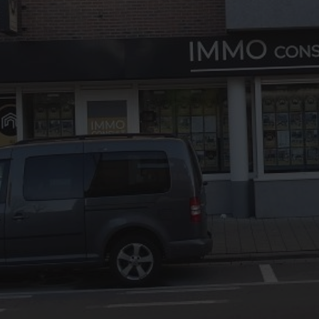
03/8441824
office@immoconsult.be