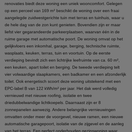
renovaties biedt deze woning een uniek wooncomfort. Gelegen
op een perceel van 169 m² beschikt de woning over een fraai
aangelegde zuidwestgerichte tuin met terras en tuinhuis, waar u
de hele dag van de zon kunt genieten. Bovendien zijn er maar
liefst vier gegarandeerde parkeerplaatsen, waarvan één in de
ruime garage met automatische poort. De woning omvat op het
gelijkvloers een inkomhal, garage, berging, technische ruimte,
wasplaats, keuken, terras, tuin en voortuin. Op de eerste
verdieping bevindt zich een lichtrijke leefruimte van ca. 60 m²,
een keuken, apart toilet en berging. De tweede verdieping telt
vier volwaardige slaapkamers, een badkamer en een afzonderlijk
toilet. Ook energetisch scoort deze woning uitstekend met een
EPC-label B van 122 kWh/m² per jaar. Het dak werd volledig
vernieuwd met nieuwe roofing, isolatie en twee
driedubbelwandige lichtkoepels. Daarnaast zijn er 8
zonnepanelen aanwezig. Andere belangrijke vernieuwingen
omvatten onder meer de voorgevel, nieuwe ramen, een nieuwe
automatische garagepoort, isolatie van de zijgevel en de aanleg
van het terras. Een perfect onderhouden gezinswoning waar