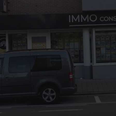
03/8441824
office@immoconsult.be