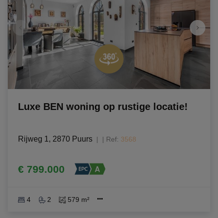
Luxe BEN woning op rustige locatie!
Rijweg 1, 2870 Puurs
|
Ref
: 
3568
€ 799.000
4
2
579 m²