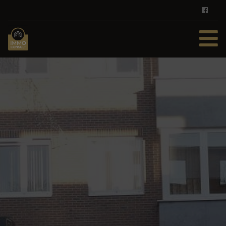
HOME
TE KOOP
TE HUUR
DIENSTEN
ZOEKOPDRACHT
REFERENTIES
CONTACT
GRATIS SCHATTING