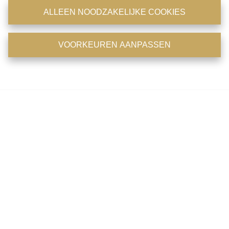
€ 298.000
pagina via de optie 'cookies' of 'cookie instellingen'.
ALLEEN NOODZAKELIJKE COOKIES
Cookiebeleid
en
Privacybeleid
.
1035 m²
VOORKEUREN AANPASSEN
ALLE COOKIES ACCEPTEREN
Voorkeuren aanpassen
Contacteer ons
Immo Consult
Antwerpsestraat 36-38
2850 Boom
Tel: 03/8441824
Fax : 03/8441946
BIV : 204756
BTW : 0475.399.869
Emailadres : office@immoconsult.be