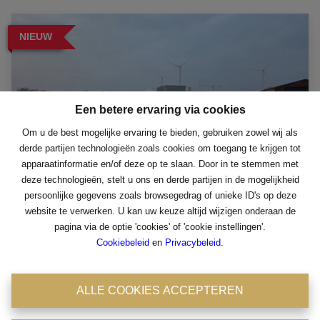
NIEUW
Een betere ervaring via cookies
Om u de best mogelijke ervaring te bieden, gebruiken zowel wij als
derde partijen technologieën zoals cookies om toegang te krijgen tot
apparaatinformatie en/of deze op te slaan. Door in te stemmen met
deze technologieën, stelt u ons en derde partijen in de mogelijkheid
persoonlijke gegevens zoals browsegedrag of unieke ID's op deze
Een betere ervaring via cookies
website te verwerken. U kan uw keuze altijd wijzigen onderaan de
pagina via de optie 'cookies' of 'cookie instellingen'.
Om u de best mogelijke ervaring te bieden, gebruiken zowel wij als
Landelijk gelegen bouwgrond voor
Cookiebeleid
en
Privacybeleid
.
derde partijen technologieën zoals cookies om toegang te krijgen tot
open bebouwning!
apparaatinformatie en/of deze op te slaan. Door in te stemmen met
deze technologieën, stelt u ons en derde partijen in de mogelijkheid
Hoek ten Eiken 33, 2870 Puurs
|
Ref
: 
3530
ALLE COOKIES ACCEPTEREN
persoonlijke gegevens zoals browsegedrag of unieke ID's op deze
website te verwerken. U kan uw keuze altijd wijzigen onderaan de