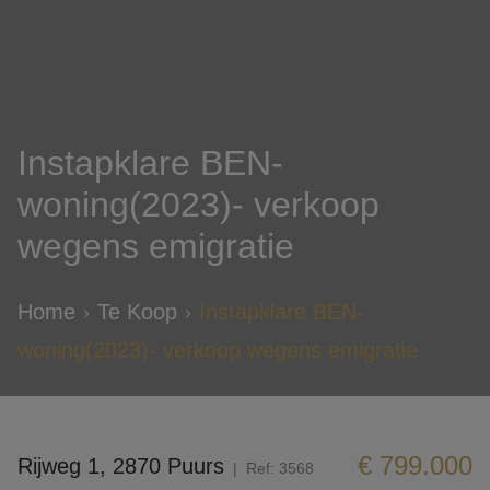
Instapklare BEN-
woning(2023)- verkoop
wegens emigratie
Home
Te Koop
Instapklare BEN-
woning(2023)- verkoop wegens emigratie
€ 799.000
Rijweg 1, 2870 Puurs
Ref:
3568