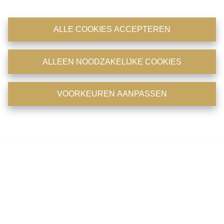
derde partijen technologieën zoals cookies om toegang te krijgen tot
apparaatinformatie en/of deze op te slaan. Door in te stemmen met
Algemeen
deze technologieën, stelt u ons en derde partijen in de mogelijkheid
ALLE COOKIES ACCEPTEREN
persoonlijke gegevens zoals browsegedrag of unieke ID's op deze
website te verwerken. U kan uw keuze altijd wijzigen onderaan de
Adres
Rijweg 1, 2870 Puurs
pagina via de optie 'cookies' of 'cookie instellingen'.
ALLEEN NOODZAKELIJKE COOKIES
Omgeving
Groen
Cookiebeleid
en
Privacybeleid
.
Aantal slaapkamers
4
VOORKEUREN AANPASSEN
ALLE COOKIES ACCEPTEREN
Aantal badkamers
2
Aantal toiletten
2
Voorkeuren aanpassen
Aantal externe parkeerplaatsen
2
Grondoppervlakte
579 m²
Voorgevel
11 m
Financiële informatie