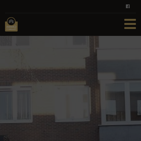
HOME
TE KOOP
TE HUUR
DIENSTEN
ZOEKOPDRACHT
REFERENTIES
CONTACT
GRATIS SCHATTING