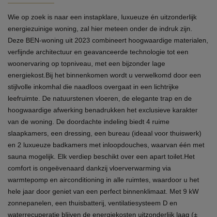
Wie op zoek is naar een instapklare, luxueuze én uitzonderlijk
energiezuinige woning, zal hier meteen onder de indruk zijn.
Deze BEN-woning uit 2023 combineert hoogwaardige materialen,
verfijnde architectuur en geavanceerde technologie tot een
woonervaring op topniveau, met een bijzonder lage
energiekost.Bij het binnenkomen wordt u verwelkomd door een
stijlvolle inkomhal die naadloos overgaat in een lichtrijke
leefruimte. De natuurstenen vloeren, de elegante trap en de
hoogwaardige afwerking benadrukken het exclusieve karakter
van de woning. De doordachte indeling biedt 4 ruime
slaapkamers, een dressing, een bureau (ideaal voor thuiswerk)
en 2 luxueuze badkamers met inloopdouches, waarvan één met
sauna mogelijk. Elk verdiep beschikt over een apart toilet.Het
comfort is ongeëvenaard dankzij vloerverwarming via
warmtepomp en airconditioning in alle ruimtes, waardoor u het
hele jaar door geniet van een perfect binnenklimaat. Met 9 kW
zonnepanelen, een thuisbatterij, ventilatiesysteem D en
waterrecuperatie blijven de energiekosten uitzonderlijk laag (±