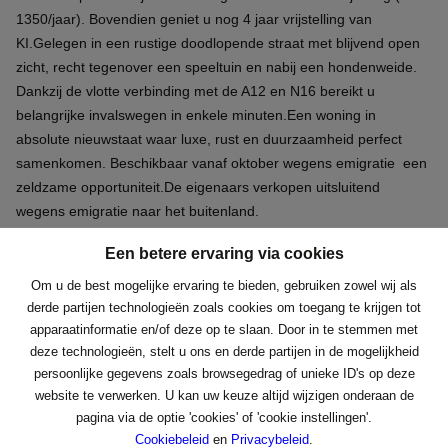
1350/jaar). Bovendien geniet u nog 4 jaar vrijstelling van
KI.Gelegen in een rustige doodlopende straat met blijvend open
zicht, recht tegenover een speeltuin en nabij een hondenweide.
Dankzij de vlotte verbinding met de A12 en N16 bereikt u
belangrijke invalswegen in enkele minuten.Een woning in
absolute nieuwstaat waar luxe, rust en duurzaamheid perfect
samenkomen. Beschikbaar vanaf oktober wegens emigratie een
zeldzame opportuniteit.De eigenaars verkopen uitsluitend
wegens emigratie naar het buitenland.
Een betere ervaring via cookies
Delen
Om u de best mogelijke ervaring te bieden, gebruiken zowel wij als
derde partijen technologieën zoals cookies om toegang te krijgen tot
apparaatinformatie en/of deze op te slaan. Door in te stemmen met
deze technologieën, stelt u ons en derde partijen in de mogelijkheid
persoonlijke gegevens zoals browsegedrag of unieke ID's op deze
Een betere ervaring via cookies
website te verwerken. U kan uw keuze altijd wijzigen onderaan de
4
2
579 m²
2
pagina via de optie 'cookies' of 'cookie instellingen'.
Om u de best mogelijke ervaring te bieden, gebruiken zowel wij als
Cookiebeleid
en
Privacybeleid
.