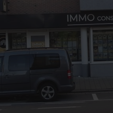
03/8441824
office@immoconsult.be