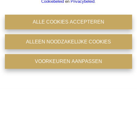
Cookiebeleid
en
Privacybeleid
.
derde partijen technologieën zoals cookies om toegang te krijgen tot
apparaatinformatie en/of deze op te slaan. Door in te stemmen met
deze technologieën, stelt u ons en derde partijen in de mogelijkheid
ALLE COOKIES ACCEPTEREN
persoonlijke gegevens zoals browsegedrag of unieke ID's op deze
website te verwerken. U kan uw keuze altijd wijzigen onderaan de
pagina via de optie 'cookies' of 'cookie instellingen'.
ALLEEN NOODZAKELIJKE COOKIES
Cookiebeleid
en
Privacybeleid
.
VOORKEUREN AANPASSEN
ALLE COOKIES ACCEPTEREN
Voorkeuren aanpassen
Charmante woning met stadstuin!
Eduard Anseelestraat 129, 2830 Willebroek
|
Ref
: 
3516
€ 359.000