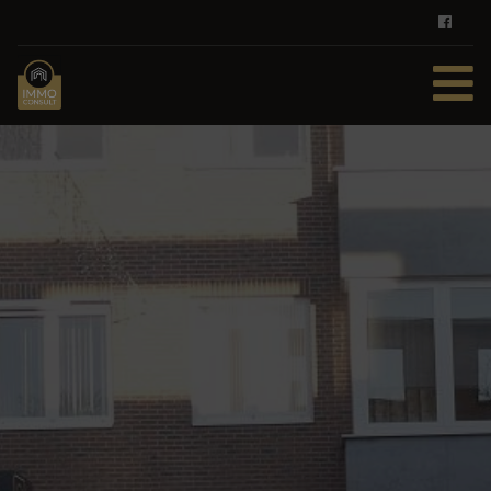
HOME
TE KOOP
TE HUUR
DIENSTEN
ZOEKOPDRACHT
REFERENTIES
CONTACT
GRATIS SCHATTING