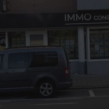
03/8441824
office@immoconsult.be