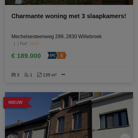
Charmante woning met 3 slaapkamers!
Mechelsesteenweg 299, 2830 Willebroek
|
Ref
: 
3600
€ 189.000
3
1
139 m²
NIEUW